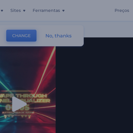
Sites
Ferramentas
Preços
No, thanks
CHANGE