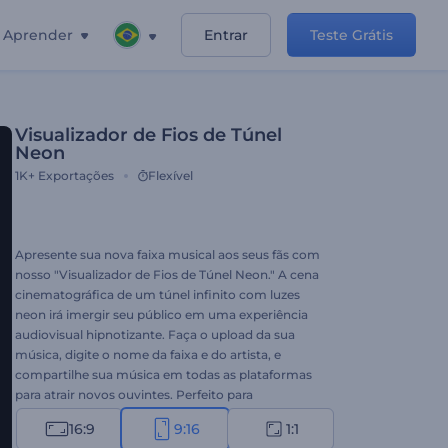
Aprender
Entrar
Teste Grátis
Visualizador de Fios de Túnel
Neon
1K+
Exportações
Flexível
Apresente sua nova faixa musical aos seus fãs com
nosso "Visualizador de Fios de Túnel Neon." A cena
cinematográfica de um túnel infinito com luzes
neon irá imergir seu público em uma experiência
audiovisual hipnotizante. Faça o upload da sua
música, digite o nome da faixa e do artista, e
compartilhe sua música em todas as plataformas
para atrair novos ouvintes. Perfeito para
promoções de música techno, hip-hop, eletrônica
16:9
9:16
1:1
e energética. Crie agora e aumente sua base de fãs!