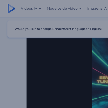
Vídeos IA
Modelos de vídeo
Imagens IA
Início
Templates
Visualizador De Fios De Túnel Neon
Would you like to change Renderforest language to English?