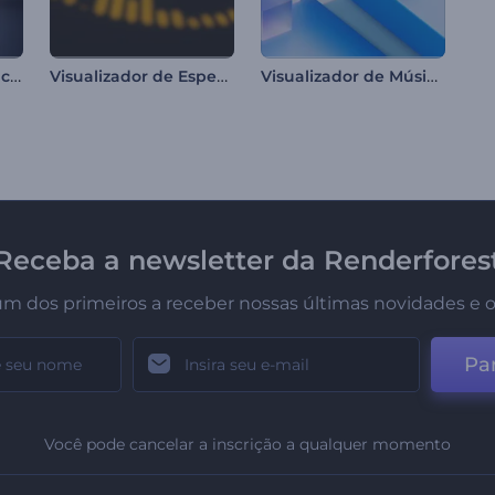
Tocador de Podcast com Microfone
Visualizador de Espectro de Batidas Eletrônicas
Visualizador de Música - Objetos Cinéticos
Receba a newsletter da Renderfores
um dos primeiros a receber nossas últimas novidades e o
Par
Você pode cancelar a inscrição a qualquer momento