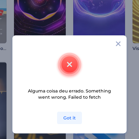
Visualizador - Passeio de Carro
Visualizador de Música Electro House
Equalizador Pulso Elétrico
Alguma coisa deu errado. Something
went wrong. Failed to fetch
Got it