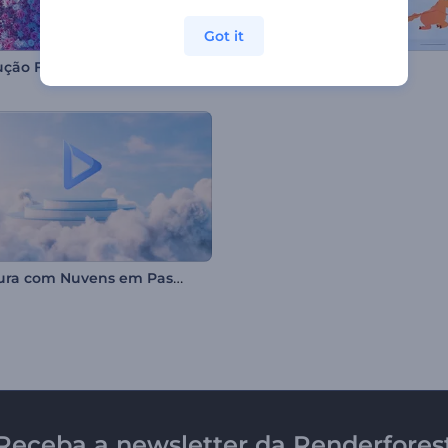
Got it
Introdução Floreada de Ovo de Páscoa
Abertura Rena Natal
Abrertura com Nuvens em Pastel
Receba a newsletter da Renderfores