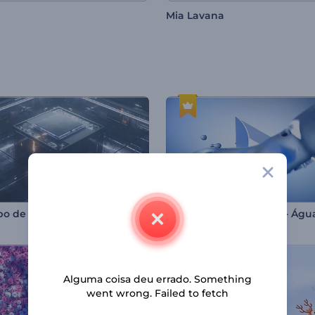
Mia Lavana
po de Ativação Técnica
Alguma coisa deu errado. Something
went wrong. Failed to fetch