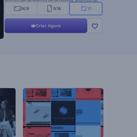
promoções de eventos de tecnologia, anúncios de
conferências, teasers de eventos de negócios,
16:9
9:16
1:1
aberturas de apresentações e muito mais.
Experimente agora mesmo!
Criar Agora