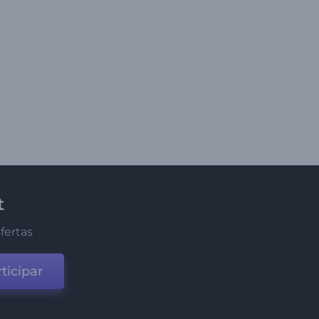
t
fertas
ticipar