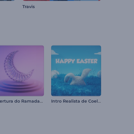
Travis
Abertura do Ramadan com Cristal
Intro Realista de Coelhinho da Páscoa