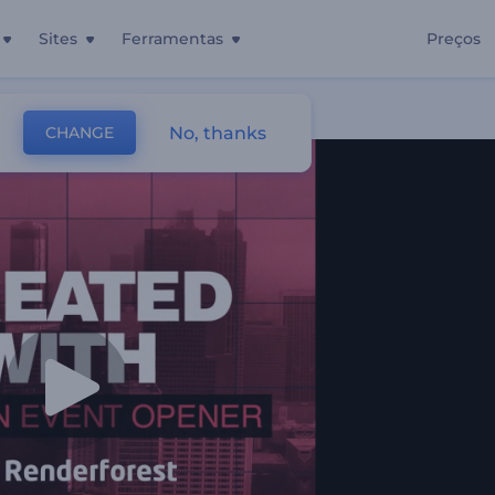
Sites
Ferramentas
Preços
No, thanks
CHANGE