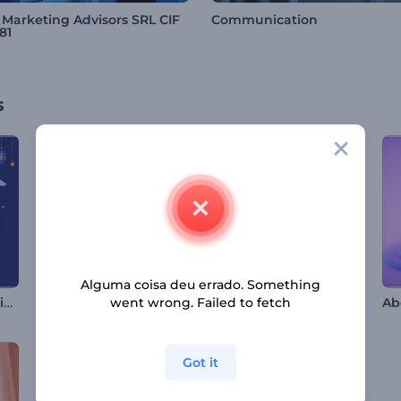
 Marketing Advisors SRL CIF
Communication
81
s
Alguma coisa deu errado. Something
Animações do Mawlid al-Nabi
Celebração do Ano Novo Chinês
Abertura de Halloween de Bruxa
went wrong. Failed to fetch
Got it