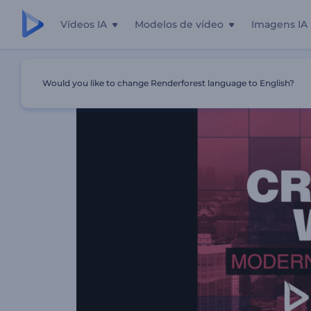
Vídeos IA
Modelos de vídeo
Imagens IA
Início
Templates
Abertura De Evento Moderno
Would you like to change Renderforest language to English?