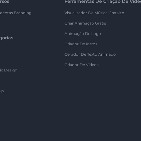
rsos
Ferramentas De Criação De Víde
mentas Branding
Visualizador De Música Gratuito
Criar Animação Grátis
Animação De Logo
gorias
Criador De Intros
Gerador De Texto Animado
Criador De Vídeos
ic Design
up