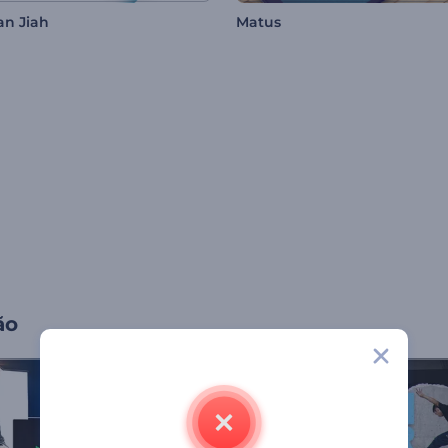
an Jiah
Matus
ão