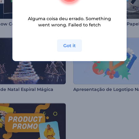
Alguma coisa deu errado. Something
how Corporativo Digital
went wrong. Failed to fetch
Got it
 de Natal Espiral Mágica