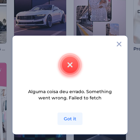
Melhores Momentos de Viagem de Todos os Tempos
Reel de Carros em Alta Velocidade
Experiências de Viagem
Alguma coisa deu errado. Something
went wrong. Failed to fetch
Got it