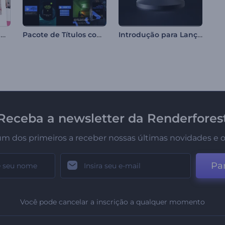
Doces Memórias de Aniversário
Pacote de Títulos com Glitch Pixelado
Introdução para Lançamento de Podcast
Receba a newsletter da Renderfores
um dos primeiros a receber nossas últimas novidades e o
Par
Você pode cancelar a inscrição a qualquer momento