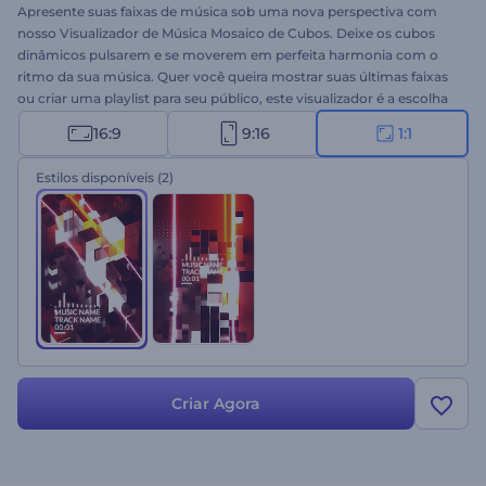
Apresente suas faixas de música sob uma nova perspectiva com
nosso Visualizador de Música Mosaico de Cubos. Deixe os cubos
dinâmicos pulsarem e se moverem em perfeita harmonia com o
ritmo da sua música. Quer você queira mostrar suas últimas faixas
ou criar uma playlist para seu público, este visualizador é a escolha
ideal. Faça o upload da sua faixa de música, digite o nome do
16:9
9:16
1:1
artista e prepare-se para uma jornada audiovisual fascinante.
Comece agora para impulsionar os downloads da sua música!
Estilos disponíveis
(2)
Criar Agora