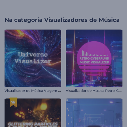
Na categoria
Visualizadores de Música
V
isualizador de Música Viagem Galáctica
V
isualizador de Música Retro-Cyberpunk