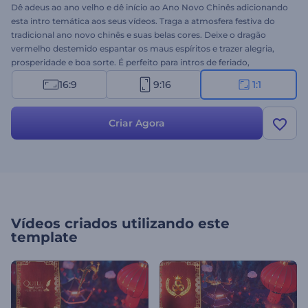
Dê adeus ao ano velho e dê início ao Ano Novo Chinês adicionando
esta intro temática aos seus vídeos. Traga a atmosfera festiva do
tradicional ano novo chinês e suas belas cores. Deixe o dragão
vermelho destemido espantar os maus espíritos e trazer alegria,
prosperidade e boa sorte. É perfeito para intros de feriado,
saudações, aberturas de apresentações e muito mais. Chegou a
16:9
9:16
1:1
hora de criar sua intro impressionante - experimente!
Criar Agora
Vídeos criados utilizando este
template