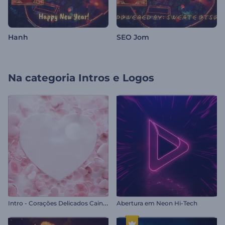
Hanh
SEO Jom
Na categoria
Intros e Logos
I
ntro - Corações Delicados Caindo
Abertura em Neon Hi-Tech