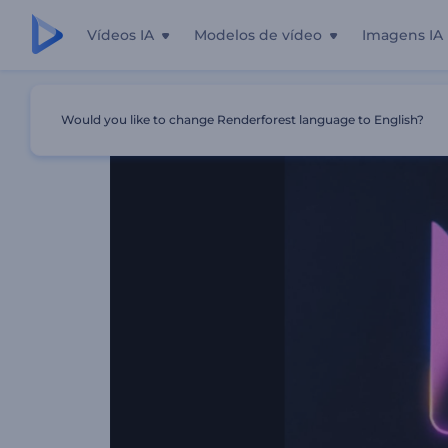
Vídeos IA
Modelos de vídeo
Imagens IA
Início
Templates
Introdução Com Contornos De Neon
Would you like to change Renderforest language to English?