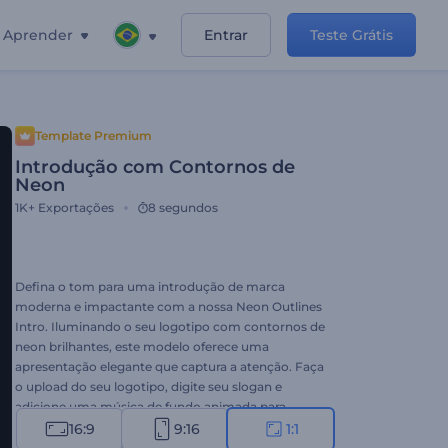
Aprender
Entrar
Teste Grátis
Template Premium
Introdução com Contornos de
Neon
1K+
Exportações
8 segundos
Defina o tom para uma introdução de marca
moderna e impactante com a nossa Neon Outlines
Intro. Iluminando o seu logotipo com contornos de
neon brilhantes, este modelo oferece uma
apresentação elegante que captura a atenção. Faça
o upload do seu logotipo, digite seu slogan e
adicione uma música de fundo animada para
intensificar a atmosfera eletrificante. Perfeito para
16:9
9:16
1:1
promoções de empresas de tecnologia, aberturas