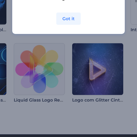
Got it
Introdução da Borboleta Brilhante
Intro Cinematográfica com Carro
Animações de La Tomatina
Abertura com Esferas de Neon
Liquid Glass Logo Reveal
Logo com Glitter Cintilante