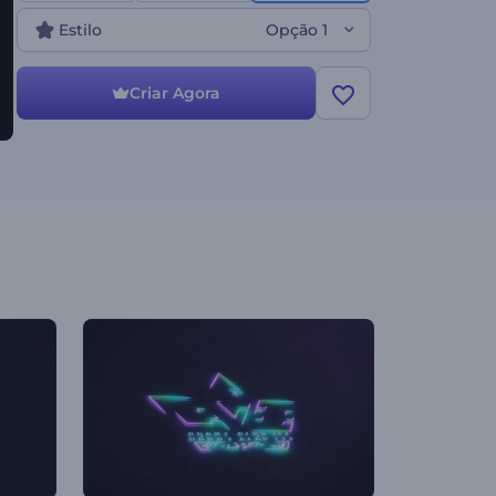
de canais de jogos, introduções ou encerramentos,
Estilo
Opção 1
e muitos outros projetos criativos. Crie agora e
deixe a sua marca brilhar!
Criar Agora