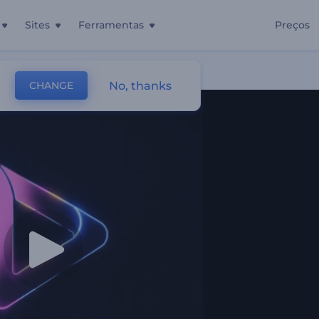
Sites
Ferramentas
Preços
No, thanks
CHANGE