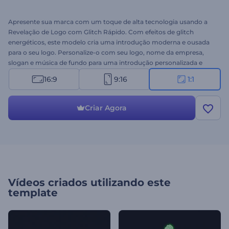
Apresente sua marca com um toque de alta tecnologia usando a
Revelação de Logo com Glitch Rápido. Com efeitos de glitch
energéticos, este modelo cria uma introdução moderna e ousada
para o seu logo. Personalize-o com seu logo, nome da empresa,
slogan e música de fundo para uma introdução personalizada e
impactante. Perfeito para empresas de tecnologia, canais de jogos,
16:9
9:16
1:1
projetos de mídia digital e qualquer pessoa que busque uma
introdução marcante. Crie agora e aumente a presença da sua
marca!
Criar Agora
Vídeos criados utilizando este
template