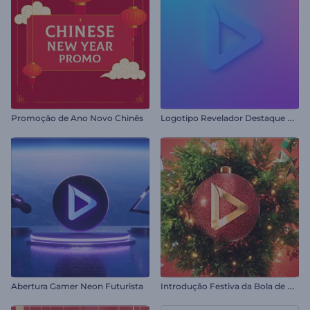
L
ogotipo Revelador Destaque Vibrante
Promoção de Ano Novo Chinês
I
ntrodução Festiva da Bola de Natal
Abertura Gamer Neon Futurista