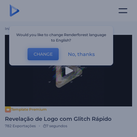
Início
Templates
Revelação De Logo Com Glitch Rápido
Would you like to change Renderforest language
to English?
No, thanks
CHANGE
Template Premium
Revelação de Logo com Glitch Rápido
782
Exportações
7 segundos