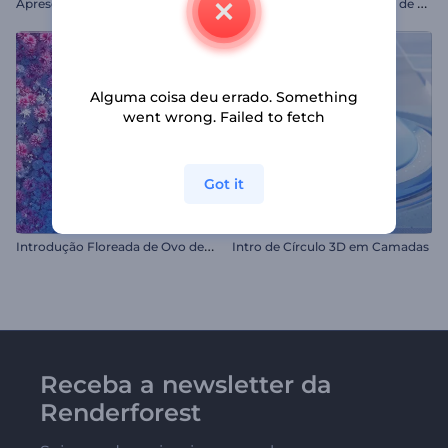
A
presentação de Logo - 3D Abstrato
I
ntrodução de redemoinho de energia neon
Alguma coisa deu errado. Something
went wrong. Failed to fetch
Got it
I
ntrodução Floreada de Ovo de Páscoa
Intro de Círculo 3D em Camadas
Receba a newsletter da
Renderforest