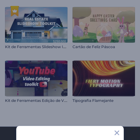
K
it de Ferramentas Slideshow Imobiliário
Cartão de Feliz Páscoa
K
it de Ferramentas Edição de Vídeo YouTube
Tipografia Flamejante