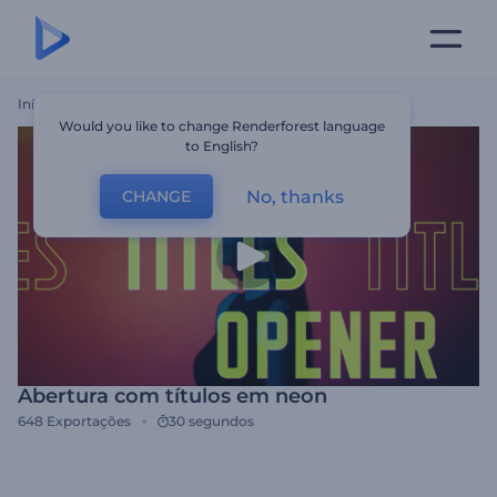
Início
Templates
Abertura Com Títulos Em Neon
Would you like to change Renderforest language
to English?
No, thanks
CHANGE
Abertura com títulos em neon
648
Exportações
30 segundos