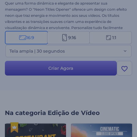
Quer uma forma dinâmica e elegante de apresentar sua
mensagem? O "Neon Titles Opener" oferece um design com efeito
neon que traz energia e movimento aos seus vídeos. Os títulos
vibrantes e as transições suaves criam uma experiência de
visualização dinâmica e envolvente. Personalize tudo facilmente
adicionando seu texto, mídia e música de fundo para atender às
16:9
9:16
1:1
suas necessidades criativas. Perfeito para aberturas de eventos,
mídias sociais, branding e outros vídeos promocionais. Crie agora!
Tela ampla | 30 segundos
Criar Agora
Na categoria
Edição de Vídeo