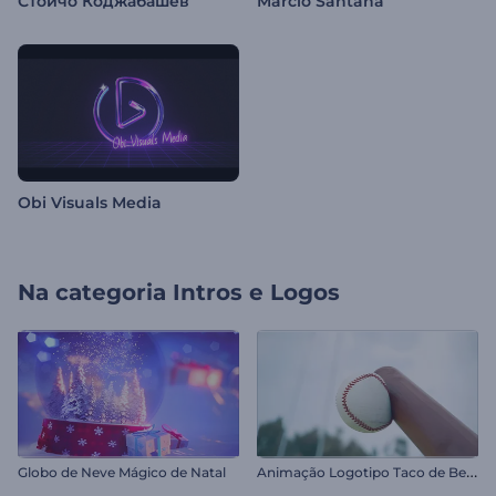
Стойчо Коджабашев
Marcio Santana
Obi Visuals Media
Na categoria
Intros e Logos
A
nimação Logotipo Taco de Beisebol
Globo de Neve Mágico de Natal