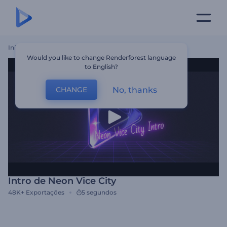
Início
Templates
Intro De Neon Vice City
Would you like to change Renderforest language
to English?
No, thanks
CHANGE
Intro de Neon Vice City
48K+
Exportações
5 segundos