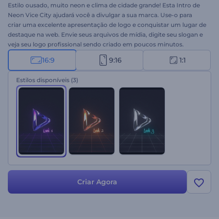
Estilo ousado, muito neon e clima de cidade grande! Esta Intro de
Neon Vice City ajudará você a divulgar a sua marca. Use-o para
criar uma excelente apresentação de logo e conquistar um lugar de
destaque na web. Envie seus arquivos de mídia, digite seu slogan e
veja seu logo profissional sendo criado em poucos minutos.
Perfeitamente recomendado para apresentações de marcas,
16:9
9:16
1:1
divulgações de produtos ou empresas, comerciais de TV,
introduções de canais do YouTube e muito mais. Experimente
Estilos disponíveis
(3)
agora!
Criar Agora