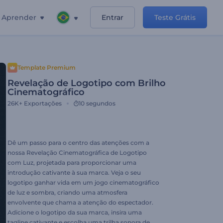
Aprender
Entrar
Teste Grátis
Template Premium
Revelação de Logotipo com Brilho
Cinematográfico
26K+
Exportações
10 segundos
Dê um passo para o centro das atenções com a
nossa Revelação Cinematográfica de Logotipo
com Luz, projetada para proporcionar uma
introdução cativante à sua marca. Veja o seu
logotipo ganhar vida em um jogo cinematográfico
de luz e sombra, criando uma atmosfera
envolvente que chama a atenção do espectador.
Adicione o logotipo da sua marca, insira uma
tagline cativante e escolha uma trilha sonora de