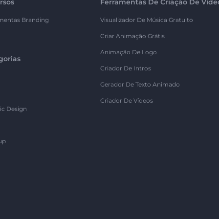
rsos
Ferramentas De Criação De Víde
mentas Branding
Visualizador De Música Gratuito
Criar Animação Grátis
Animação De Logo
gorias
Criador De Intros
Gerador De Texto Animado
Criador De Vídeos
ic Design
up