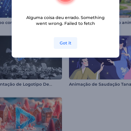
Alguma coisa deu errado. Something
Logotipo com Onda de Cubos Neon
went wrong. Failed to fetch
Got it
Apresentação de Logotipo Destruição do Asfalto