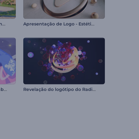
Introdução em desenho animado do Dia dos Namorados
Apresentação de Logo - Estética de Mármore
Animação de Saudação Tanabata
Revelação do logótipo do Radiant Forms