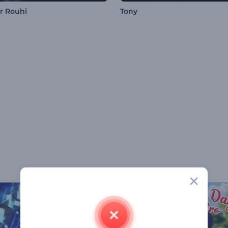
r Rouhi
Tony