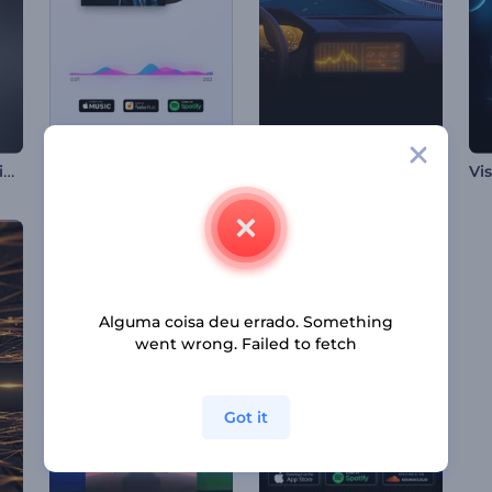
Visualizador de Áudio para Podcast
Visualizador Promocional Álbum
Galactic Ride Music Visualizer
Alguma coisa deu errado. Something
went wrong. Failed to fetch
Got it