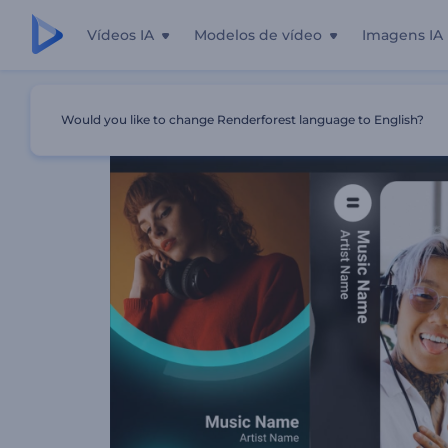
Vídeos IA
Modelos de vídeo
Imagens IA
Início
Templates
Promoção De Lançamento De Álbum
Would you like to change Renderforest language to English?