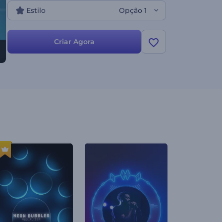
Estilo
Opção 1
Criar Agora