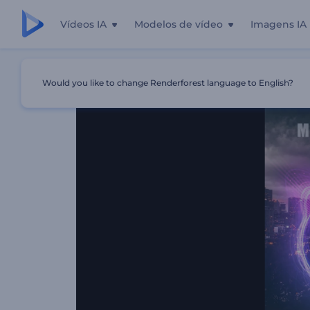
Vídeos IA
Modelos de vídeo
Imagens IA
Início
Templates
Equalizador Pulso Elétrico
Would you like to change Renderforest language to English?