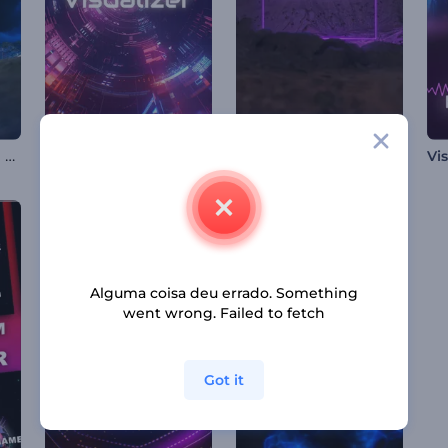
Visualizador Musical Observatório Cósmico
Visualizador de Loop de Túnel Infinito.
Visualizador de Música da Superfície de Marte
Alguma coisa deu errado. Something
went wrong. Failed to fetch
Got it