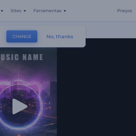
Sites
Ferramentas
Preços
No, thanks
CHANGE