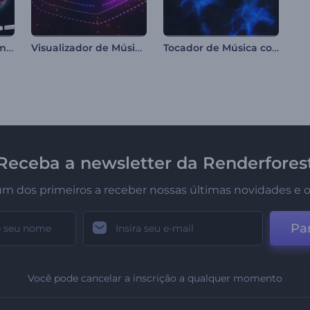
Visualizador de Promoção de Álbum de Música
Visualizador de Música Electro House
Tocador de Música com Luzes Escuras
Receba a newsletter da Renderfores
um dos primeiros a receber nossas últimas novidades e o
Par
Você pode cancelar a inscrição a qualquer momento