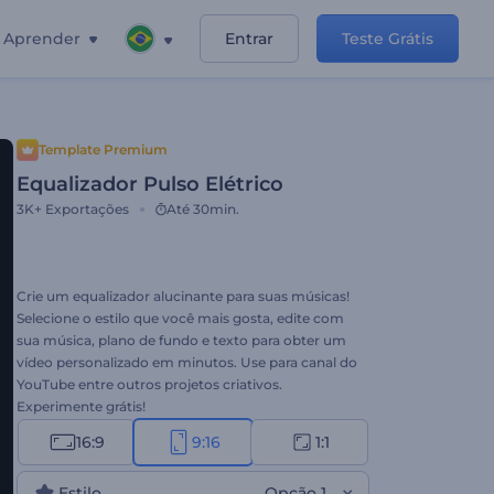
Aprender
Entrar
Teste Grátis
Template Premium
Equalizador Pulso Elétrico
3K+
Exportações
Até 30min.
Crie um equalizador alucinante para suas músicas!
Selecione o estilo que você mais gosta, edite com
sua música, plano de fundo e texto para obter um
vídeo personalizado em minutos. Use para canal do
YouTube entre outros projetos criativos.
Experimente grátis!
16:9
9:16
1:1
Estilo
Opção 1