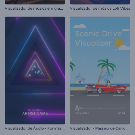
V
isualizador de música em grade pulsante
Visualizador de música Lofi Vibes
V
isualizador de Áudio - Formas Pulsantes em Neon
Visualizador - Passeio de Carro