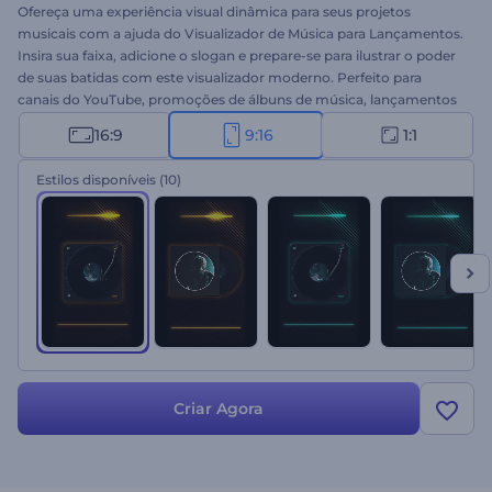
Ofereça uma experiência visual dinâmica para seus projetos
musicais com a ajuda do Visualizador de Música para Lançamentos.
Insira sua faixa, adicione o slogan e prepare-se para ilustrar o poder
de suas batidas com este visualizador moderno. Perfeito para
canais do YouTube, promoções de álbuns de música, lançamentos
de singles e muito mais. Prepare-se para surpreender a todos com
16:9
9:16
1:1
um visualizador de música imponente. Experimente agora!
Estilos disponíveis
(10)
Criar Agora