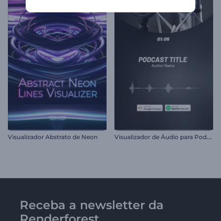
V
isualizador de Áudio para Podcast
Visualizador Abstrato de Neon
Receba a newsletter da
Renderforest