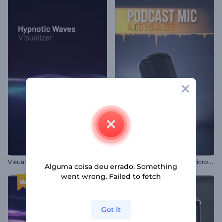
T
ocador de Podcast com Microfone
Visualizador - Ondas Hipnóticas
Alguma coisa deu errado. Something
went wrong. Failed to fetch
Got it