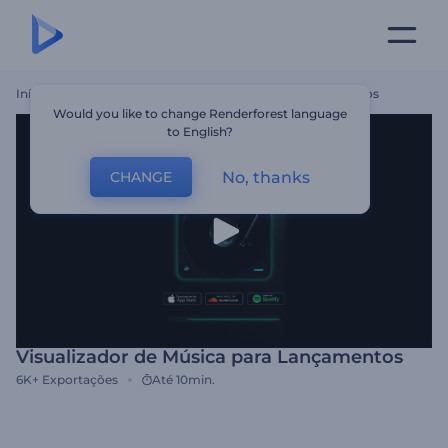
Início
Templates
Visualizador De Música Para Lançamentos
Would you like to change Renderforest language
to English?
No, thanks
CHANGE
Visualizador de Música para Lançamentos
6K+
Exportações
Até 10min.