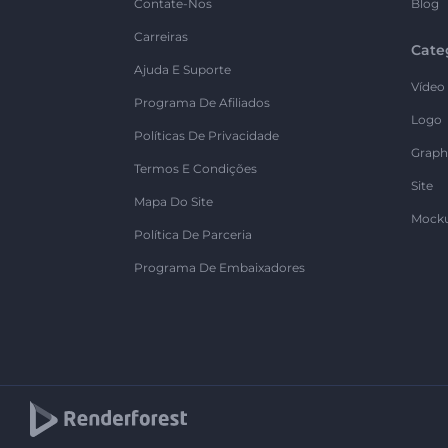
Contate-Nos
Blog
Carreiras
Cate
Ajuda E Suporte
Vídeo
Programa De Afiliados
Logo
Políticas De Privacidade
Graph
Termos E Condições
Site
Mapa Do Site
Mock
Política De Parceria
Programa De Embaixadores