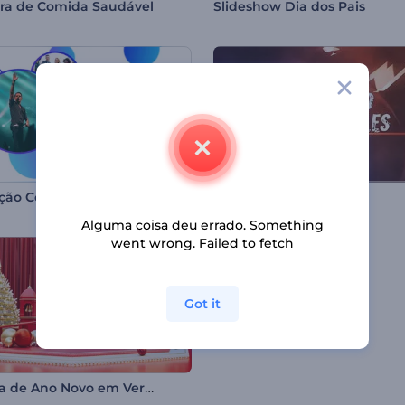
ra de Comida Saudável
Slideshow Dia dos Pais
Promoção Colorida para Eventos
Títulos Estilhaçados
Alguma coisa deu errado. Something
went wrong. Failed to fetch
Got it
Véspera de Ano Novo em Vermelho