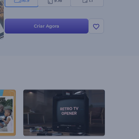
16:9
9:16
1:1
Criar Agora