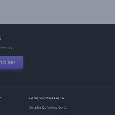
t
fertas
ticipar
o
Ferramentas De IA
Gerador De Vídeos De IA