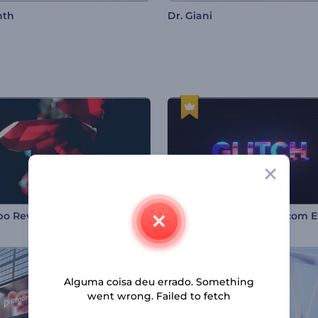
nth
Dr. Giani
Logotipo Revelador Explosão Cristal
Alguma coisa deu errado. Something
went wrong. Failed to fetch