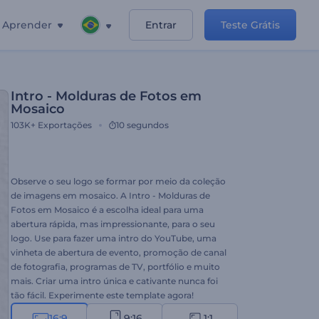
Aprender
Entrar
Teste Grátis
Intro - Molduras de Fotos em
Mosaico
103K+
Exportações
10 segundos
Observe o seu logo se formar por meio da coleção
de imagens em mosaico. A Intro - Molduras de
Fotos em Mosaico é a escolha ideal para uma
abertura rápida, mas impressionante, para o seu
logo. Use para fazer uma intro do YouTube, uma
vinheta de abertura de evento, promoção de canal
de fotografia, programas de TV, portfólio e muito
mais. Criar uma intro única e cativante nunca foi
tão fácil. Experimente este template agora!
16:9
9:16
1:1