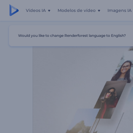
Vídeos IA
Modelos de vídeo
Imagens IA
Início
Templates
Intro - Molduras De Fotos Em Mosaic
Would you like to change Renderforest language to English?