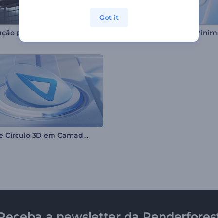
Got it
ução para Painel Digital
Intro de Círculo 3D em Camadas
Receba a newsletter da Renderfores