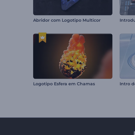
Abridor com Logotipo Multicor
Introd
Logotipo Esfera em Chamas