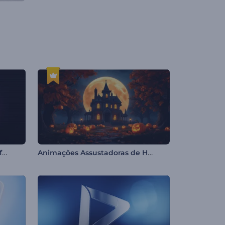
Logotipo Policromado com Efeito Glitch
Animações Assustadoras de Halloween