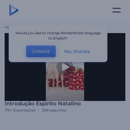
Início
Templates
Introdução Espírito Natalino
Would you like to change Renderforest language
to English?
No, thanks
CHANGE
Introdução Espírito Natalino
17K+
Exportações
16 segundos