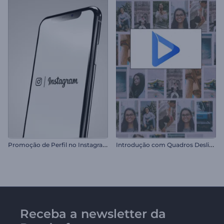
P
romoção de Perfil no Instagram
I
ntrodução com Quadros Deslizantes
Receba a newsletter da