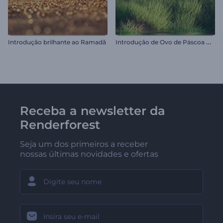
I
ntrodução de Ovo de Páscoa Rachado
Introdução brilhante ao Ramadã
Receba a newsletter da
Renderforest
Seja um dos primeiros a receber
nossas últimas novidades e ofertas