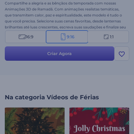
Compartilhe a alegria e as bênçãos da temporada com nossas
Animações 3D de Ramadã. Com animações realistas temáticas,
que transmitem calor, paz e espiritualidade, este modelo é tudo o
que você precisa. Selecione suas cenas favoritas, desde lanternas
brilhantes até luas crescentes, escreva suas saudações e finalize seu
vídeo com uma trilha sonora envolvente. Perfeito para vídeos de
16:9
9:16
1:1
saudação, convites para eventos, aberturas de apresentações
festivas, vídeos promocionais e muito mais. Crie agora e
compartilhe o espírito do Ramadã!
Criar Agora
Na categoria
Vídeos de Férias