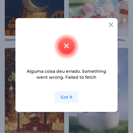
I
ntrodução do desenho animado de Natal alegre
Abertura Temática do Ramadã
Alguma coisa deu errado. Something
went wrong. Failed to fetch
Got it