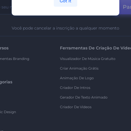
Got it
Par
Você pode cancelar a inscrição a qualquer momento
rsos
Ferramentas De Criação De Víde
mentas Branding
Visualizador De Música Gratuito
Criar Animação Grátis
Animação De Logo
gorias
Criador De Intros
Gerador De Texto Animado
Criador De Vídeos
ic Design