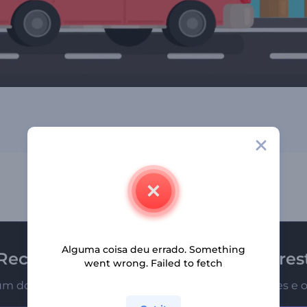
Alguma coisa deu errado. Something
Receba a newsletter da Renderfores
went wrong. Failed to fetch
um dos primeiros a receber nossas últimas novidades e o