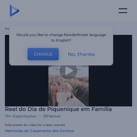
Início
Templates
Reel Do Dia De Piquenique Em Família
Would you like to change Renderforest language
to English?
No, thanks
CHANGE
Reel do Dia de Piquenique em Família
7K+
Exportações
Flexível
Este preset de vídeo foi criado usando
Memórias do Casamento dos Sonhos