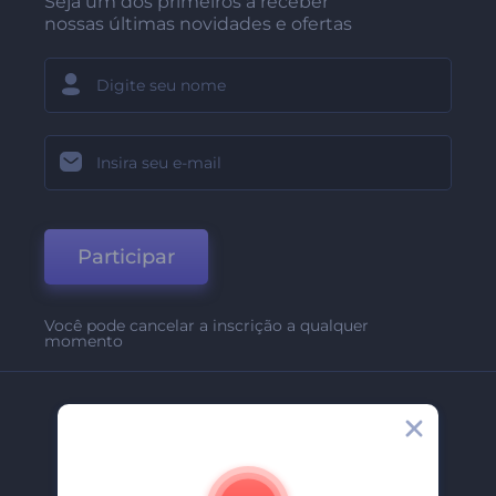
Seja um dos primeiros a receber
nossas últimas novidades e ofertas
Participar
Você pode cancelar a inscrição a qualquer
momento
Empresa
Sobre Nós
Contate-Nos