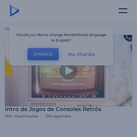
Início
Templates
Intro De Jogos De Consoles Retrôs
Would you like to change Renderforest language
to English?
No, thanks
CHANGE
Intro de Jogos de Consoles Retrôs
26K+
Exportações
10 segundos