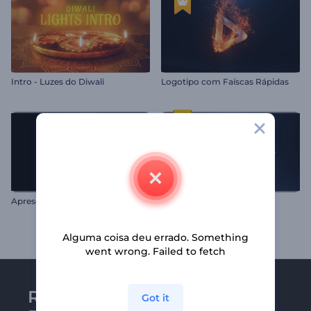
Intro - Luzes do Diwali
Logotipo com Faíscas Rápidas
A
presentação de Logo com Gelo Derretendo
Logotipo Gota D'água
Alguma coisa deu errado. Something
went wrong. Failed to fetch
Receba a newsletter da
Got it