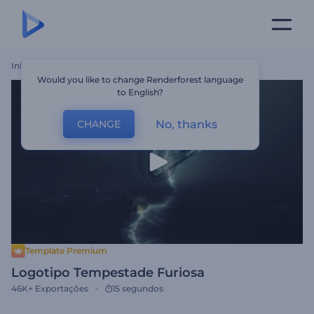
Início
Templates
Logotipo Tempestade Furiosa
Would you like to change Renderforest language
to English?
No, thanks
CHANGE
Template Premium
Logotipo Tempestade Furiosa
46K+
Exportações
15 segundos