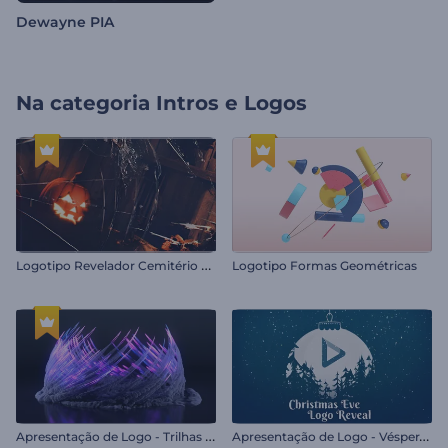
Dewayne PIA
Na categoria
Intros e Logos
L
ogotipo Revelador Cemitério Halloween
Logotipo Formas Geométricas
A
presentação de Logo - Trilhas Eruptivas
A
presentação de Logo - Véspera de Natal