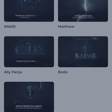
RAMZI
Matthew
Ally Panju
Bodo