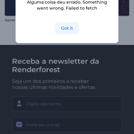
Alguma coisa deu errado. Something
went wrong. Failed to fetch
A
presentação de Logo - Dissolução de Prata
Logo Revelador Fintech
Got it
Receba a newsletter da
Renderforest
Seja um dos primeiros a receber
nossas últimas novidades e ofertas