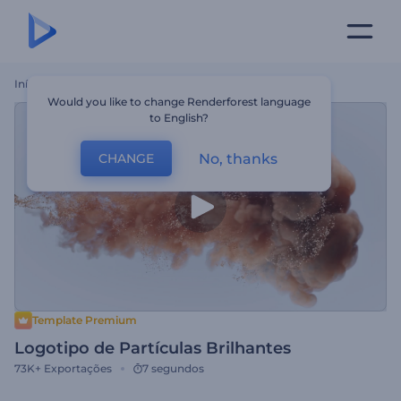
Início
Templates
Logotipo De Partículas Brilhantes
Would you like to change Renderforest language
to English?
No, thanks
CHANGE
Template Premium
Logotipo de Partículas Brilhantes
73K+
Exportações
7 segundos