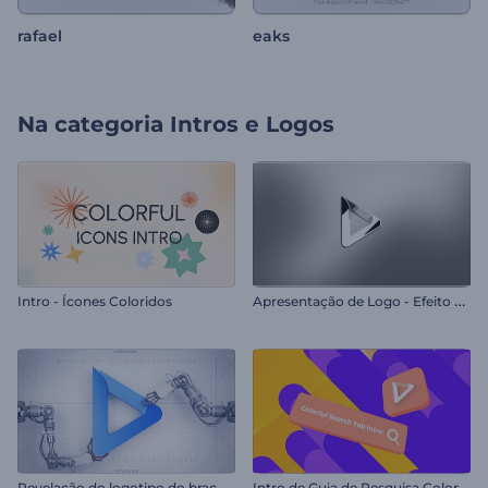
rafael
eaks
Na categoria
Intros e Logos
A
presentação de Logo - Efeito Plástico
Intro - Ícones Coloridos
R
evelação do logotipo do braço robótico
I
ntro de Guia de Pesquisa Colorida