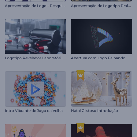
A
presentação de Logo - Pesquisa na Internet
A
presentação de Logotipo Praia Tropical
L
ogotipo Revelador Laboratório Ciências
Abertura com Logo Falhando
Intro Vibrante de Jogo da Velha
Natal Glistoso Introdução