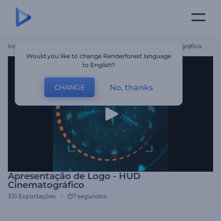
Início
Templates
Apresentação De Logo - HUD Cinematográfico
Would you like to change Renderforest language
to English?
No, thanks
CHANGE
Apresentação de Logo - HUD
Cinematográfico
331
Exportações
7 segundos