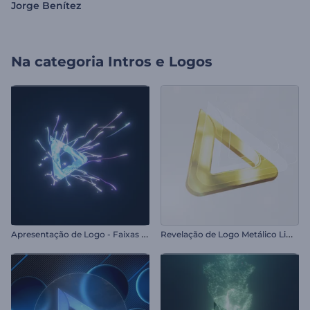
Jorge Benítez
Na categoria
Intros e Logos
A
presentação de Logo - Faixas Luminosas
R
evelação de Logo Metálico Limpo