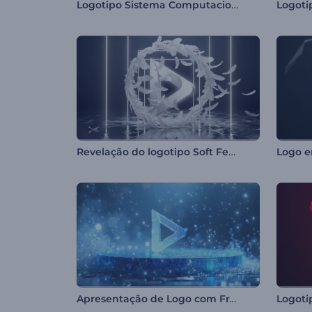
Logotipo Sistema Computacional
Logoti
Revelação do logotipo Soft Feathers
Logo e
Apresentação de Logo com Fragmentos de Gelo
Logoti