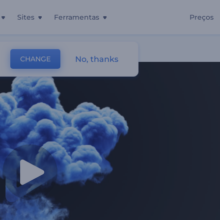
Sites
Ferramentas
Preços
cente
No, thanks
CHANGE