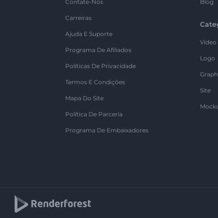
Contate-Nos
Blog
Carreiras
Cate
Ajuda E Suporte
Vídeo
Programa De Afiliados
Logo
Políticas De Privacidade
Graph
Termos E Condições
Site
Mapa Do Site
Mock
Política De Parceria
Programa De Embaixadores