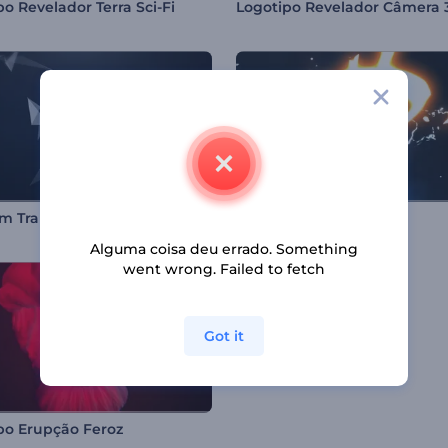
po Revelador Terra Sci-Fi
Logotipo Revelador Câmera 
m Transformação
Logotipo Relâmpago
Alguma coisa deu errado. Something
went wrong. Failed to fetch
Got it
po Erupção Feroz