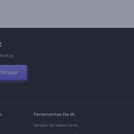
t
fertas
ticipar
o
Ferramentas De IA
Gerador De Vídeos De IA