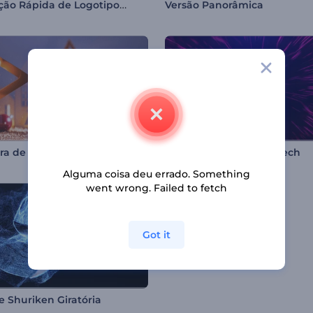
Animação Rápida de Logotipo Neon
Versão Panorâmica
ra de Natal Festivo
Abertura em Neon Hi-Tech
Alguma coisa deu errado. Something
went wrong. Failed to fetch
Got it
e Shuriken Giratória