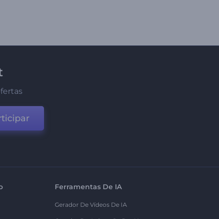
t
fertas
ticipar
o
Ferramentas De IA
Gerador De Vídeos De IA