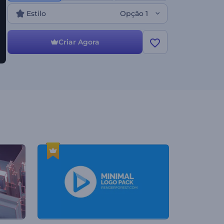
empresa, abertura de evento, ou qualquer outra
Estilo
Opção 1
coisa, este template é a sua melhor solução. Crie
agora!
Criar Agora