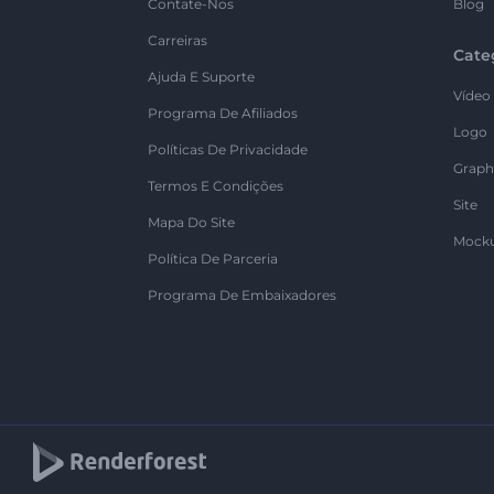
Contate-Nos
Blog
Carreiras
Cate
Ajuda E Suporte
Vídeo
Programa De Afiliados
Logo
Políticas De Privacidade
Graph
Termos E Condições
Site
Mapa Do Site
Mock
Política De Parceria
Programa De Embaixadores