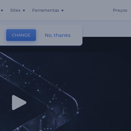
Sites
Ferramentas
Preços
Brilhantes
No, thanks
CHANGE