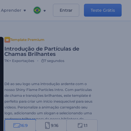
Aprender
Entrar
Teste Grátis
Template Premium
Introdução de Partículas de
Chamas Brilhantes
7K+
Exportações
7 segundos
Dê ao seu logo uma introdução ardente com o
nosso Shiny Flame Particles Intro. Com partículas
de chama e transições brilhantes, este template é
perfeito para criar um início inesquecível para seus
vídeos. Personalize a animação carregando seu
logo, adicionando um slogan e selecionando uma
poderosa trilha sonora da nossa biblioteca de
música. Quer você precise de uma introdução
16:9
9:16
1:1
energética para uma promoção, serviço ou