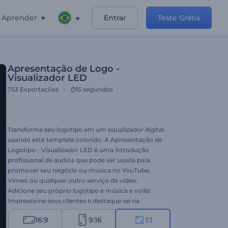
Aprender
Entrar
Teste Grátis
Apresentação de Logo -
Visualizador LED
753
Exportações
15 segundos
Transforme seu logotipo em um equalizador digital
usando este template colorido. A Apresentação de
Logotipo - Visualizador LED é uma introdução
profissional de áudios que pode ser usada para
promover seu negócio ou música no YouTube,
Vimeo ou qualquer outro serviço de vídeo.
Adicione seu próprio logotipo e música e voilà!
Impressione seus clientes e destaque-se na
multidão!
16:9
9:16
1:1