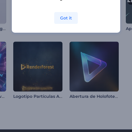
Got it
Apresentação de Logo - Rotação Minimalista
Logotipo - Formas na Gravidade Zero
Intro com Formas Geométricas Limpas
Contagem Regressiva com Logo
Logotipo Partículas Ambientais
Abertura de Holofotes de Neon