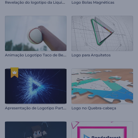
R
evelação do logotipo da Liquid Fusion
Logo Bolas Magnéticas
A
nimação Logotipo Taco de Beisebol
Logo para Arquitetos
A
presentação de Logotipo Partículas Eletrizantes
Logo no Quebra-cabeça