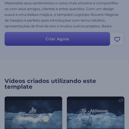
Materialize seus sentimentos e votos mais sinceros e compartilhe-
os com seus amigos, clientes e entes queridos. Com um design
suave e uma beleza mágica, o template Logotipo Nuvens Mágicas
de Desejos é perfeito para introduções com tema natalino,
apresentações de final de ano e muitos outros projetos. Basta
inserir seu logotipo, adicionar a música que quiser para obter um
vídeo adorável. Experimente grátis!
Criar Agora
Vídeos criados utilizando este
template