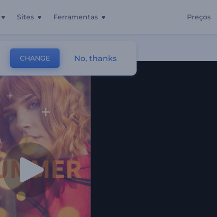
Sites
Ferramentas
Preços
No, thanks
CHANGE