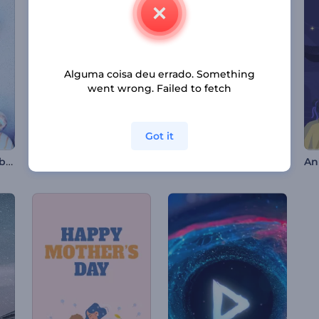
Alguma coisa deu errado. Something
went wrong. Failed to fetch
Got it
Abertura de Natal Abençoado
Abertura Vibrante para o Natal
Marketing Online e Promoção SEO