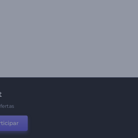
t
fertas
ticipar