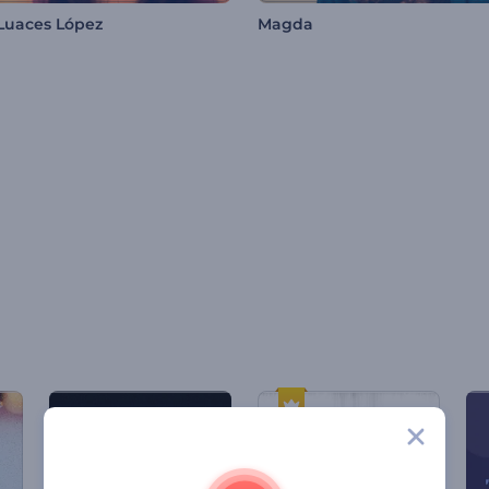
Luaces López
Magda