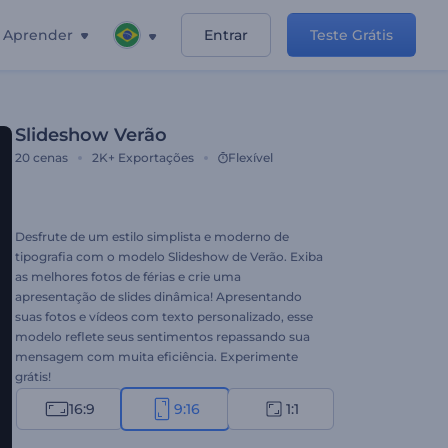
Aprender
Entrar
Teste Grátis
Slideshow Verão
20
cenas
2K+
Exportações
Flexível
Desfrute de um estilo simplista e moderno de
tipografia com o modelo Slideshow de Verão. Exiba
as melhores fotos de férias e crie uma
apresentação de slides dinâmica! Apresentando
suas fotos e vídeos com texto personalizado, esse
modelo reflete seus sentimentos repassando sua
mensagem com muita eficiência. Experimente
grátis!
16:9
9:16
1:1