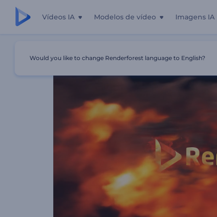
Vídeos IA
Modelos de vídeo
Imagens IA
Início
Templates
Introdução Pantera Ágil E Flamejante
Would you like to change Renderforest language to English?