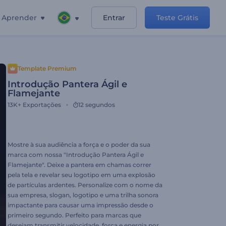
Aprender
Entrar
Teste Grátis
Template Premium
Introdução Pantera Ágil e
Flamejante
13K+
Exportações
12 segundos
Mostre à sua audiência a força e o poder da sua
marca com nossa "Introdução Pantera Ágil e
Flamejante". Deixe a pantera em chamas correr
pela tela e revelar seu logotipo em uma explosão
de partículas ardentes. Personalize com o nome da
sua empresa, slogan, logotipo e uma trilha sonora
impactante para causar uma impressão desde o
primeiro segundo. Perfeito para marcas que
desejam transmitir velocidade, força e energia por