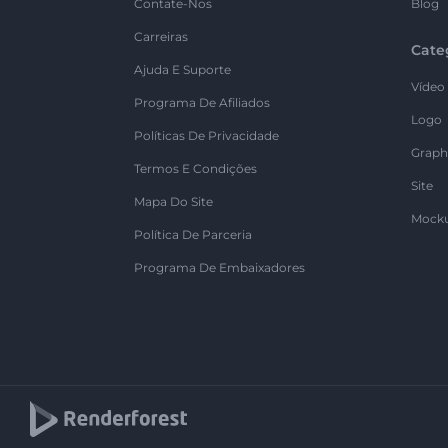
Contate-Nos
Blog
Carreiras
Cate
Ajuda E Suporte
Vídeo
Programa De Afiliados
Logo
Políticas De Privacidade
Graph
Termos E Condições
Site
Mapa Do Site
Mock
Política De Parceria
Programa De Embaixadores