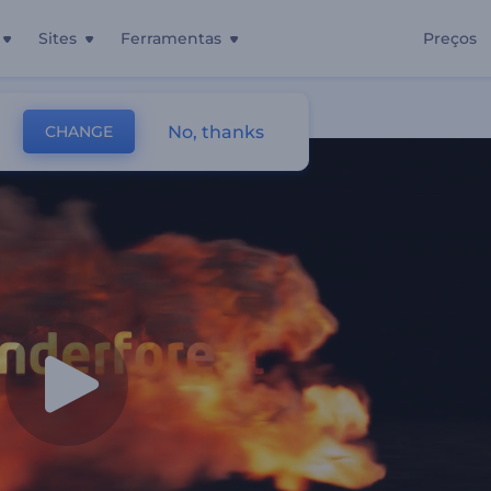
Sites
Ferramentas
Preços
No, thanks
CHANGE