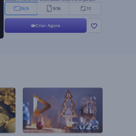
meio de uma introdução eletrizante. Crie agora e
16:9
9:16
1:1
potencialize sua marca!
Criar Agora