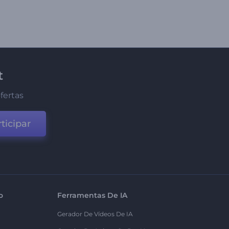
t
fertas
ticipar
o
Ferramentas De IA
Gerador De Vídeos De IA