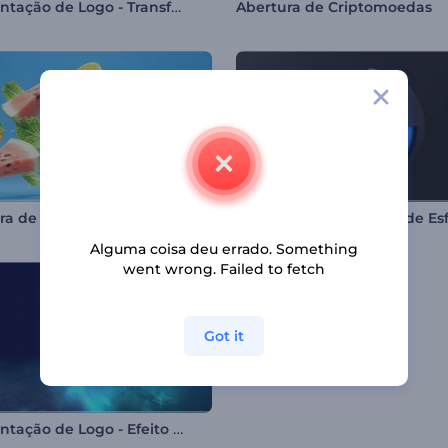
Apresentação de Logo - Transformação de Imagem
Abertura de Criptomoedas
ra de Comida Saudável
Alguma coisa deu errado. Something
went wrong. Failed to fetch
Got it
Apresentação de Logo - Efeito Glitch Colorido