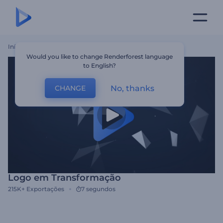
Início
Templates
Logo Em Transformação
Would you like to change Renderforest language
to English?
No, thanks
CHANGE
Logo em Transformação
215K+
Exportações
7 segundos