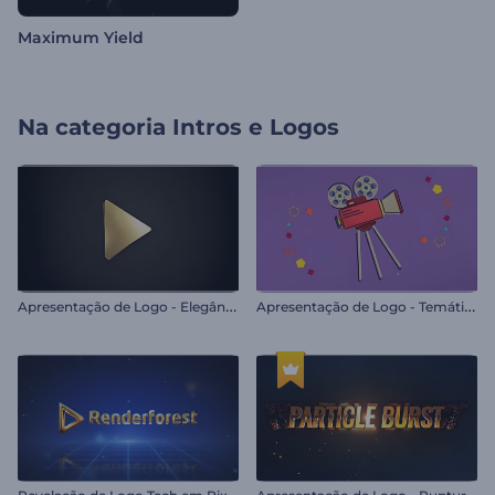
Maximum Yield
Na categoria
Intros e Logos
A
presentação de Logo - Elegância
A
presentação de Logo - Temático de Cinema
R
evelação de Logo Tech em Pixels
A
presentação de Logo - Ruptura de Partículas