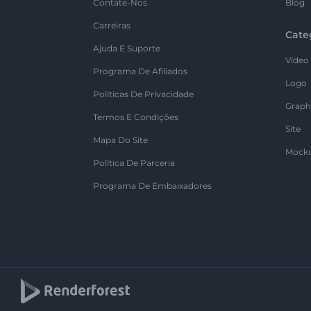
Contate-Nos
Blog
Carreiras
Cate
Ajuda E Suporte
Vídeo
Programa De Afiliados
Logo
Políticas De Privacidade
Graph
Termos E Condições
Site
Mapa Do Site
Mock
Política De Parceria
Programa De Embaixadores