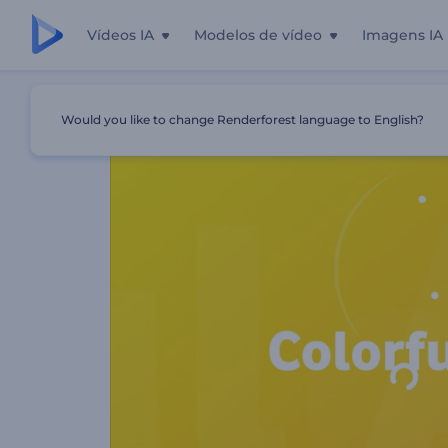
Vídeos IA
Modelos de vídeo
Imagens IA
Início
Templates
Logotipo Círculos Giratórios
Would you like to change Renderforest language to English?