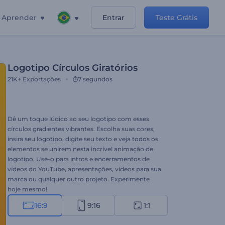
Aprender
Entrar
Teste Grátis
Logotipo Círculos Giratórios
21K+
Exportações
7 segundos
Dê um toque lúdico ao seu logotipo com esses
círculos gradientes vibrantes. Escolha suas cores,
insira seu logotipo, digite seu texto e veja todos os
elementos se unirem nesta incrível animação de
logotipo. Use-o para intros e encerramentos de
vídeos do YouTube, apresentações, vídeos para sua
marca ou qualquer outro projeto. Experimente
hoje mesmo!
16:9
9:16
1:1