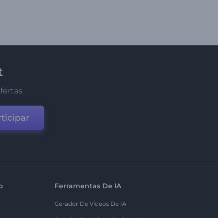
t
fertas
ticipar
o
Ferramentas De IA
Gerador De Vídeos De IA