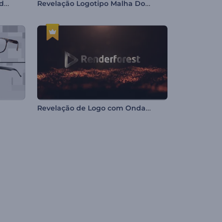
Introdução Floreada de Ovo de Páscoa
Revelação Logotipo Malha Dourada
Revelação de Logo com Ondas de Partículas