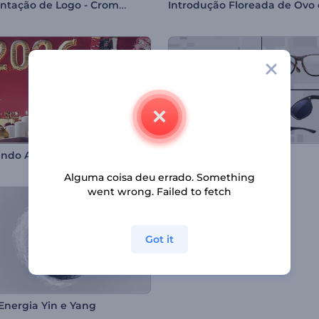
Apresentação de Logo - Cromático
indo Ano Novo
Abertura Clean Optics
Alguma coisa deu errado. Something
went wrong. Failed to fetch
Got it
 Energia Yin e Yang