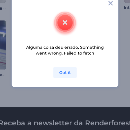
Apresentação de Logo - Partículas Simples
Introdução de Ovo de Páscoa Rachado
Abertura de Dia dos Namorados
Alguma coisa deu errado. Something
went wrong. Failed to fetch
Got it
Abertura - Torneio de Hóquei
Abertura de Comida Saudável
Logo Neon Congelado
Receba a newsletter da Renderfores