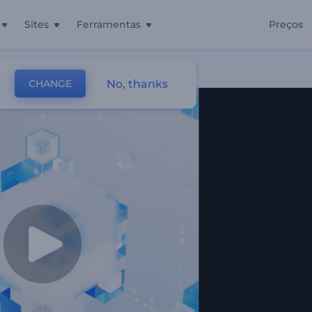
Sites
Ferramentas
Preços
No, thanks
CHANGE