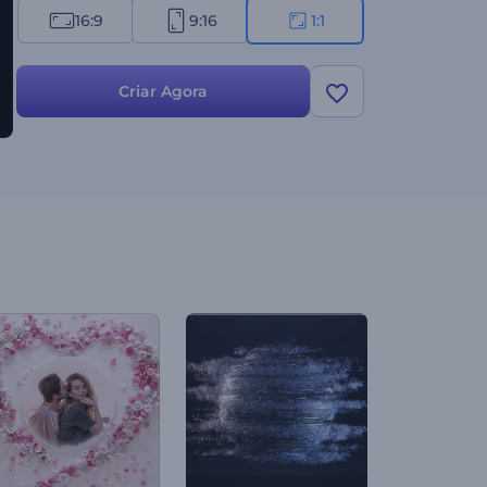
16:9
9:16
1:1
Criar Agora