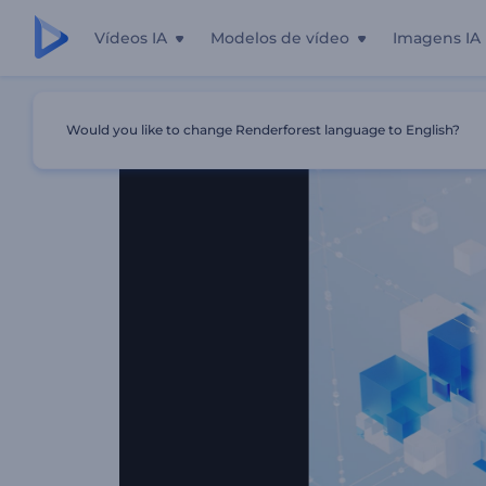
Vídeos IA
Modelos de vídeo
Imagens IA
Início
Templates
Abertura Moderna De Cubos De Vidro
Would you like to change Renderforest language to English?