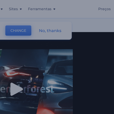
Sites
Ferramentas
Preços
No, thanks
CHANGE