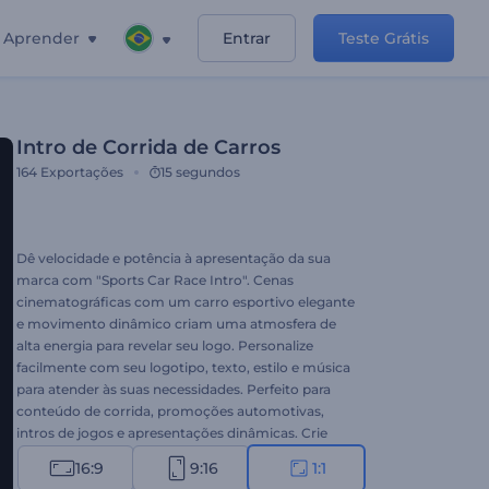
Aprender
Entrar
Teste Grátis
Intro de Corrida de Carros
164
Exportações
15 segundos
Dê velocidade e potência à apresentação da sua
marca com "Sports Car Race Intro". Cenas
cinematográficas com um carro esportivo elegante
e movimento dinâmico criam uma atmosfera de
alta energia para revelar seu logo. Personalize
facilmente com seu logotipo, texto, estilo e música
para atender às suas necessidades. Perfeito para
conteúdo de corrida, promoções automotivas,
intros de jogos e apresentações dinâmicas. Crie
agora e deixe sua marca acelerar com estilo!
16:9
9:16
1:1