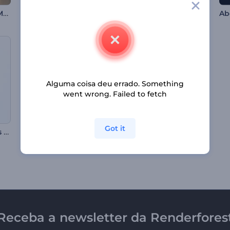
Abertura - Topo da Montanha
Introdução Brilhante para a Noite do Ramadã
Abertura Nostálgica Piscando
Alguma coisa deu errado. Something
went wrong. Failed to fetch
Got it
Introdução Business Rápida
Intro com Olho Realista
Abertura de Artesanato de Bricolagem
Receba a newsletter da Renderfores