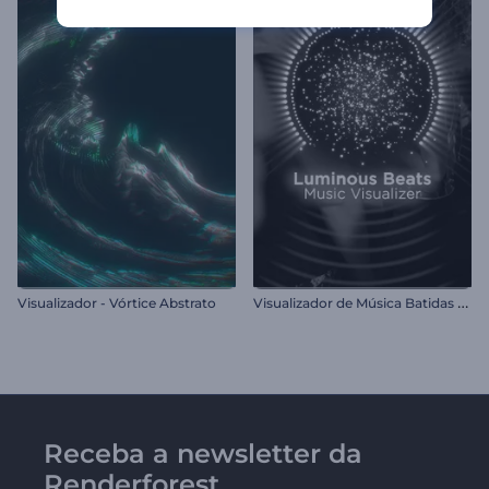
V
isualizador de Música Batidas Luminosas
Visualizador - Vórtice Abstrato
Receba a newsletter da
Renderforest