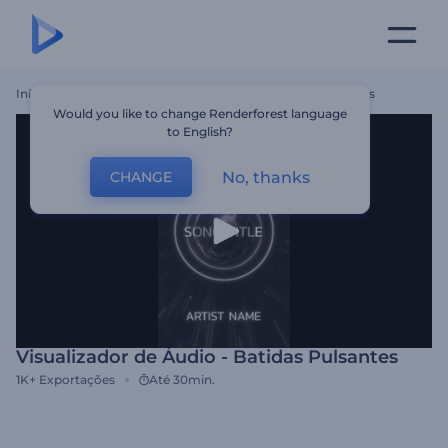
Início
Templates
Visualizador De Áudio - Batidas Pulsantes
Would you like to change Renderforest language
to English?
No, thanks
CHANGE
Visualizador de Áudio - Batidas Pulsantes
1K+
Exportações
Até 30min.