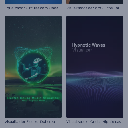
E
qualizador Circular com Ondas Sonoras
V
isualizador de Som - Ecos Enigmáticos
Visualizador Electro-Dubstep
Visualizador - Ondas Hipnóticas