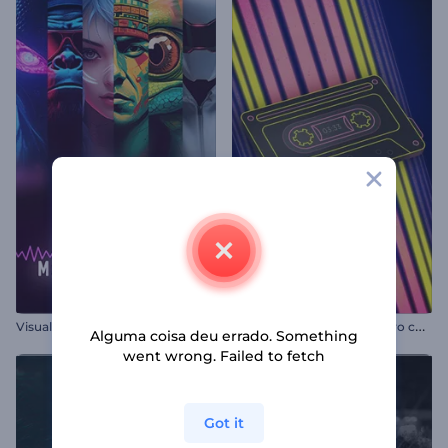
V
isualizador de Música Cyber Beats
V
isualizador de Música Retro com Cassetes
Alguma coisa deu errado. Something
went wrong. Failed to fetch
Got it