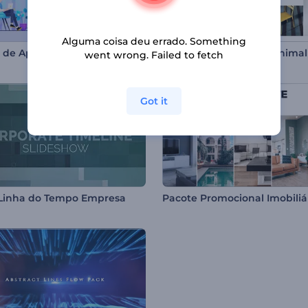
Alguma coisa deu errado. Something
Pacote de Apresentação de Negócios
went wrong. Failed to fetch
Got it
 Linha do Tempo Empresa
Pacote Promocional Imobiliá