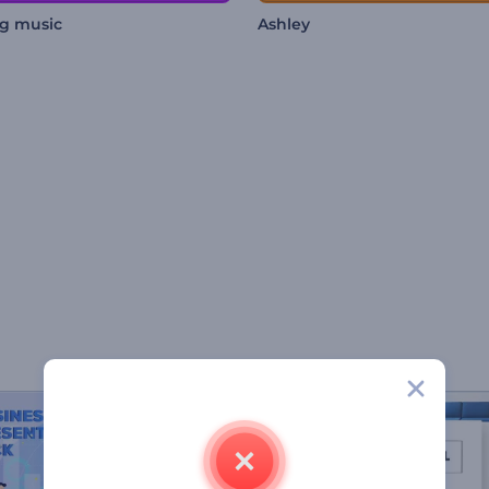
ng music
Ashley