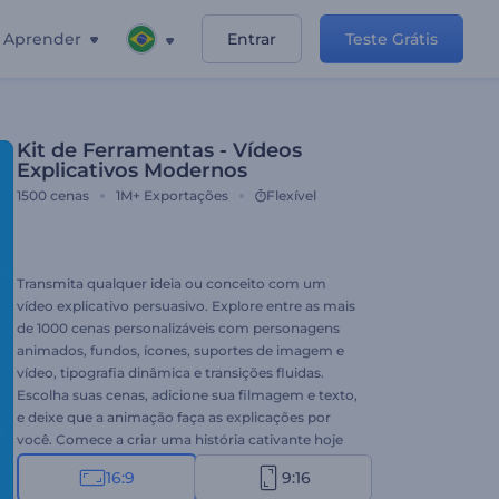
Aprender
Entrar
Teste Grátis
Kit de Ferramentas - Vídeos
Explicativos Modernos
1500
cenas
1M+
Exportações
Flexível
Transmita qualquer ideia ou conceito com um
vídeo explicativo persuasivo. Explore entre as mais
de 1000 cenas personalizáveis ​​com personagens
animados, fundos, ícones, suportes de imagem e
vídeo, tipografia dinâmica e transições fluidas.
Escolha suas cenas, adicione sua filmagem e texto,
e deixe que a animação faça as explicações por
você. Comece a criar uma história cativante hoje
mesmo!
16:9
9:16