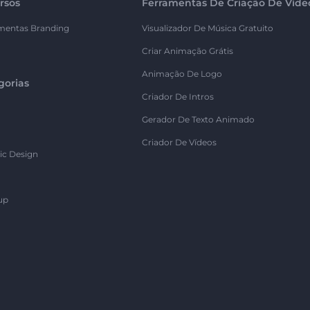
rsos
Ferramentas De Criação De Víde
mentas Branding
Visualizador De Música Gratuito
Criar Animação Grátis
Animação De Logo
gorias
Criador De Intros
Gerador De Texto Animado
Criador De Vídeos
ic Design
up