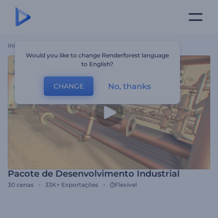
Início
Templates
Pacote De Desenvolvimento Industrial
Would you like to change Renderforest language
to English?
No, thanks
CHANGE
Pacote de Desenvolvimento Industrial
30
cenas
33K+
Exportações
Flexível