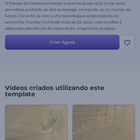
O Pacote de Desenvolvimento Industrial ajuda você a criar uma
atmosfera profunda de alta tecnologia, imergindo-se no mundo do
futuro. Conecte-se com a alta tecnologia e esteja inserido na
economia mundial. Incluindo mais de 25 cenas, este modelo é
adequado para fóruns de negociação, engenharia, projetos
agrícolas e industriais. É uma maneira perfeita de destacar suas
estatísticas de construção ou crescimento econômico. Deseja
Criar Agora
promover sua indústria agora? É fácil! Basta fazer o upload de suas
imagens, alterar o texto, adicionar música e aproveitar os
benefícios do seu projeto de sucesso. Experimente gratuitamente!
Vídeos criados utilizando este
template