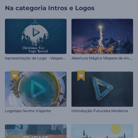
Na categoria
Intros e Logos
A
presentação de Logo - Véspera de Natal
A
bertura Mágica Véspera de Ano Novo
Logotipo Sonho Viajante
Introdução Futurista Moderna