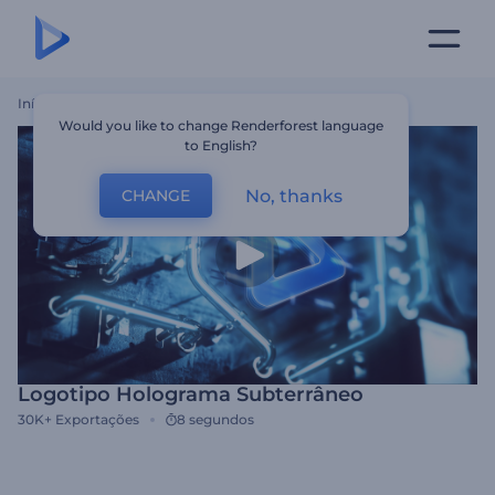
Início
Templates
Logotipo Holograma Subterrâneo
Would you like to change Renderforest language
to English?
No, thanks
CHANGE
Logotipo Holograma Subterrâneo
30K+
Exportações
8 segundos