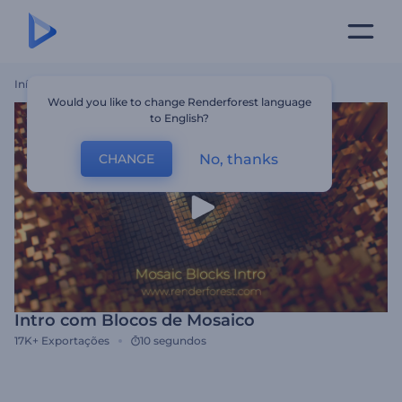
Início
Templates
Intro Com Blocos De Mosaico
Would you like to change Renderforest language
to English?
No, thanks
CHANGE
Intro com Blocos de Mosaico
17K+
Exportações
10 segundos