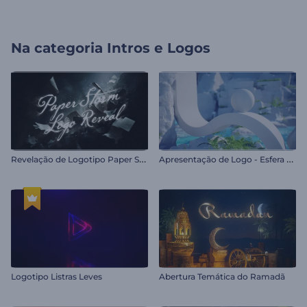
Na categoria
Intros e Logos
R
evelação de Logotipo Paper Storm
A
presentação de Logo - Esfera Etérea
Logotipo Listras Leves
Abertura Temática do Ramadã