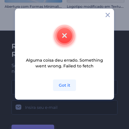
A
bertura com Formas Minimalistas
L
ogotipo modificado em Textura 3D
Receba a newsletter da
Renderforest
Alguma coisa deu errado. Something
Seja um dos primeiros a receber
went wrong. Failed to fetch
nossas últimas novidades e ofertas
Got it