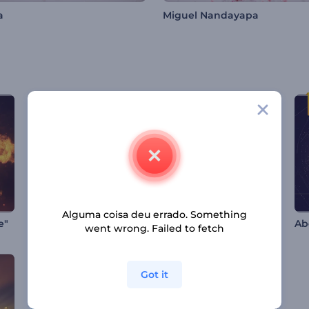
a
Miguel Nandayapa
Alguma coisa deu errado. Something
Apresentação de Logotipo - Business Minimalista
Revelação de Logotipo de Chamas de Fogo
e"
went wrong. Failed to fetch
Got it