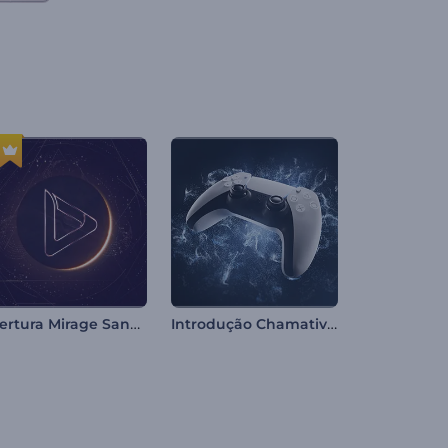
Abertura Mirage Sandscape
Introdução Chamativa com Controle de Videogame