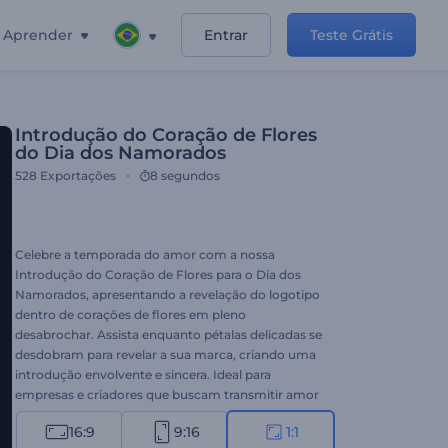
Aprender
Entrar
Teste Grátis
Introdução do Coração de Flores
do Dia dos Namorados
528
Exportações
8 segundos
Celebre a temporada do amor com a nossa
Introdução do Coração de Flores para o Dia dos
Namorados, apresentando a revelação do logotipo
dentro de corações de flores em pleno
desabrochar. Assista enquanto pétalas delicadas se
desdobram para revelar a sua marca, criando uma
introdução envolvente e sincera. Ideal para
empresas e criadores que buscam transmitir amor
e carinho durante a temporada do Dia dos
16:9
9:16
1:1
Namorados. Personalize com o seu logotipo, insira