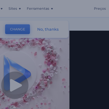
Sites
Ferramentas
Preços
 Dia Dos Namorados
No, thanks
CHANGE