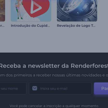
Logotipo Amanhecer Encantador
Introdução do Cupido para o Dia dos Namorados
Revelação de Logo Tech em 3D
Receba a newsletter da Renderfores
um dos primeiros a receber nossas últimas novidades e o
Par
Você pode cancelar a inscrição a qualquer momento