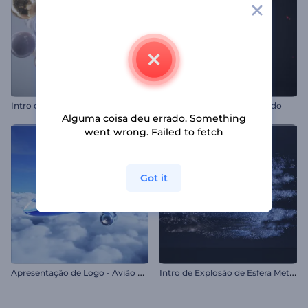
Intro com Bolhas Metálicas
Abertura com Logo Falhando
Alguma coisa deu errado. Something
went wrong. Failed to fetch
Got it
A
presentação de Logo - Avião Realista
I
ntro de Explosão de Esfera Metálica