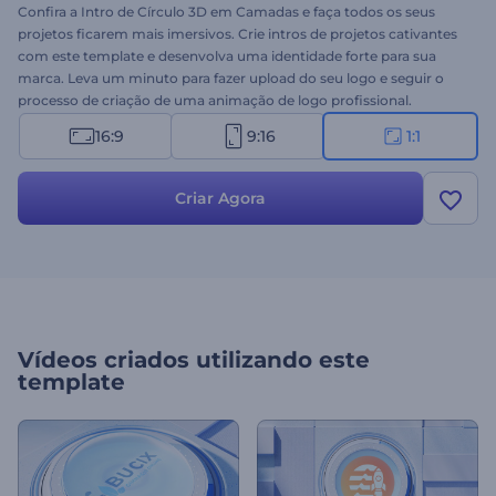
Confira a Intro de Círculo 3D em Camadas e faça todos os seus
projetos ficarem mais imersivos. Crie intros de projetos cativantes
com este template e desenvolva uma identidade forte para sua
marca. Leva um minuto para fazer upload do seu logo e seguir o
processo de criação de uma animação de logo profissional.
Perfeito para vídeos corporativos, apresentações de empresas,
16:9
9:16
1:1
apresentações gerais, promoções de marcas, comerciais de TV e
muito mais. Não perca tempo - crie uma intro de alto nível para
seus projetos!
Criar Agora
Vídeos criados utilizando este
template