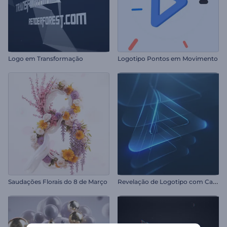
Logo em Transformação
Logotipo Pontos em Movimento
R
evelação de Logotipo com Camadas Brilhantes
Saudações Florais do 8 de Março