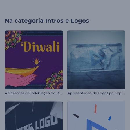
Na categoria
Intros e Logos
A
nimações de Celebração do Diwali
A
presentação de Logotipo Explosão de Gelo