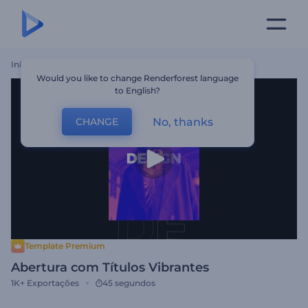
Início
Templates
Abertura Com Títulos Vibrantes
Would you like to change Renderforest language
to English?
No, thanks
CHANGE
Template Premium
Abertura com Títulos Vibrantes
1K+
Exportações
45 segundos