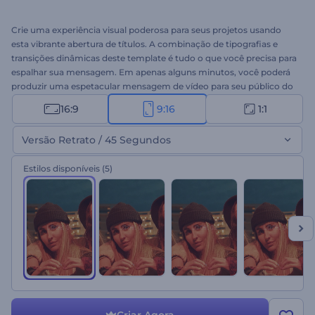
Crie uma experiência visual poderosa para seus projetos usando
esta vibrante abertura de títulos. A combinação de tipografias e
transições dinâmicas deste template é tudo o que você precisa para
espalhar sua mensagem. Em apenas alguns minutos, você poderá
produzir uma espetacular mensagem de vídeo para seu público do
competitivo mundo digital através deste template. Digite seus
16:9
9:16
1:1
textos, faça o upload de seus arquivos de mídia e não se esqueça de
adicionar uma faixa de música de fundo. Perfeito para aberturas de
Versão Retrato / 45 Segundos
apresentações, apresentações de empresas, apresentações de
slides, introduções de canal e muito mais. Experimente agora
Estilos disponíveis
(5)
mesmo!