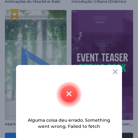
Animações do Mawlid al-Nabi
Introdução Urbana Dinâmica
Alguma coisa deu errado. Something
T
easer para Divulgação de Eventos
Abertura de Placa de Vidro
went wrong. Failed to fetch