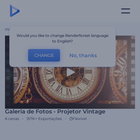
Início
Templates
Galeria De Fotos - Projetor Vintage
Would you like to change Renderforest language
to English?
No, thanks
CHANGE
Galeria de Fotos - Projetor Vintage
6
cenas
157K+
Exportações
Flexível