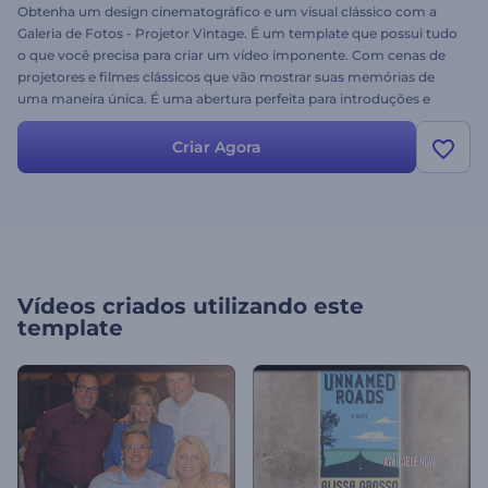
Obtenha um design cinematográfico e um visual clássico com a
Galeria de Fotos - Projetor Vintage. É um template que possui tudo
o que você precisa para criar um vídeo imponente. Com cenas de
projetores e filmes clássicos que vão mostrar suas memórias de
uma maneira única. É uma abertura perfeita para introduções e
encerramentos de vídeos e projetos que requerem um design
cinematográfico. Experimente grátis!
Criar Agora
Vídeos criados utilizando este
template