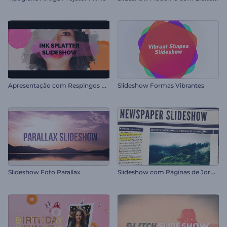
A
presentação com Respingos de Tinta
Slideshow Formas Vibrantes
S
lideshow com Páginas de Jornal
Slideshow Foto Parallax