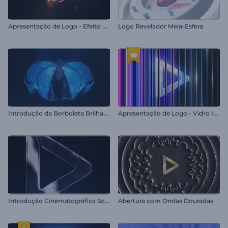
A
presentação de Logo - Efeito Glitch Eletrizante
Logo Revelador Meia-Esfera
I
ntrodução da Borboleta Brilhante
A
presentação de Logo - Vidro Iridescente
I
ntrodução Cinematográfica Sombria
Abertura com Ondas Douradas