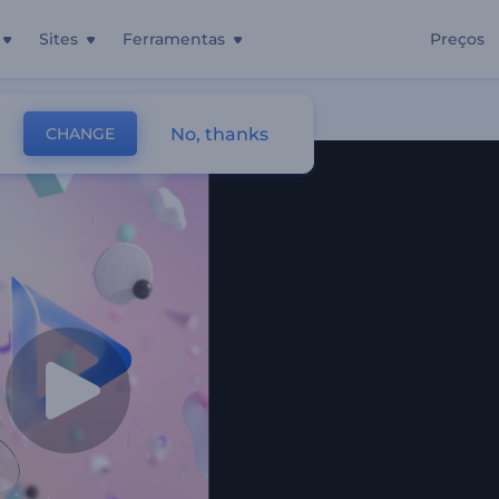
Sites
Ferramentas
Preços
No, thanks
CHANGE