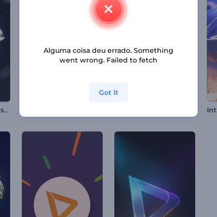
Alguma coisa deu errado. Something
went wrong. Failed to fetch
Got it
Intro de Cubo de Cristal
Cartão do Dia da Criança
Animações de Shabbat Shalom