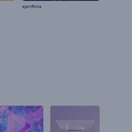
ajerıfhna