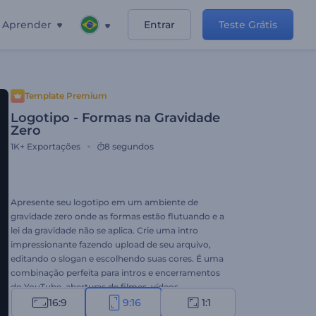
Aprender
Entrar
Teste Grátis
Template Premium
Logotipo - Formas na Gravidade
Zero
1K+
Exportações
8 segundos
Apresente seu logotipo em um ambiente de
gravidade zero onde as formas estão flutuando e a
lei da gravidade não se aplica. Crie uma intro
impressionante fazendo upload de seu arquivo,
editando o slogan e escolhendo suas cores. É uma
combinação perfeita para intros e encerramentos
do YouTube, aberturas de filmes, vídeos
promocionais e muito mais. Experimente esta
16:9
9:16
1:1
animação inovadora hoje mesmo!