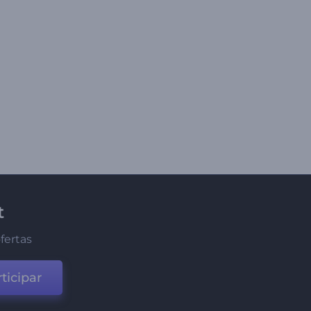
t
fertas
ticipar