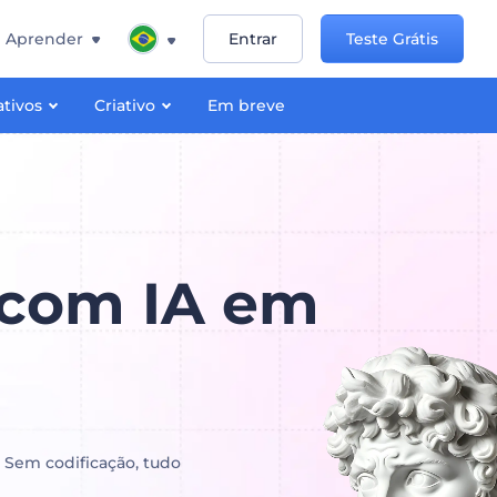
Aprender
Entrar
Teste Grátis
ativos
Criativo
Em breve
e com IA em
! Sem codificação, tudo