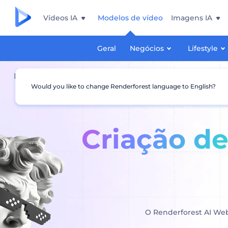
Vídeos IA
Modelos de vídeo
Imagens IA
Geral
Negócios
Lifestyle
Página principal
Construtor de sites com IA
Would you like to change Renderforest language to English?
Criação de
O Renderforest AI Webs