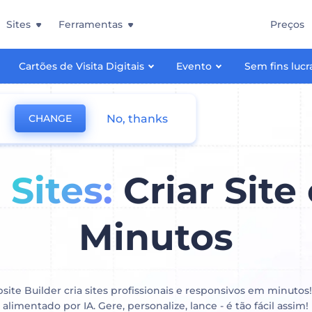
Sites
Ferramentas
Preços
Cartões de Visita Digitais
Evento
Sem fins lucr
No, thanks
CHANGE
 Sites:
Criar Sit
Minutos
ite Builder cria sites profissionais e responsivos em minutos
alimentado por IA. Gere, personalize, lance - é tão fácil assim!