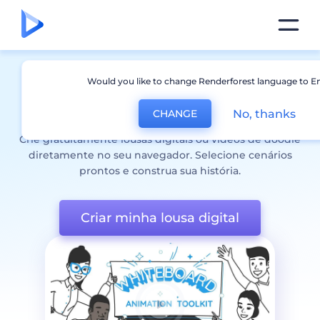
Gerador de
Animação de
Would you like to change Renderforest language to En
Quadro Branco
gratuito
No, thanks
CHANGE
Crie gratuitamente lousas digitais ou vídeos de doodle
diretamente no seu navegador. Selecione cenários
prontos e construa sua história.
Criar minha lousa digital