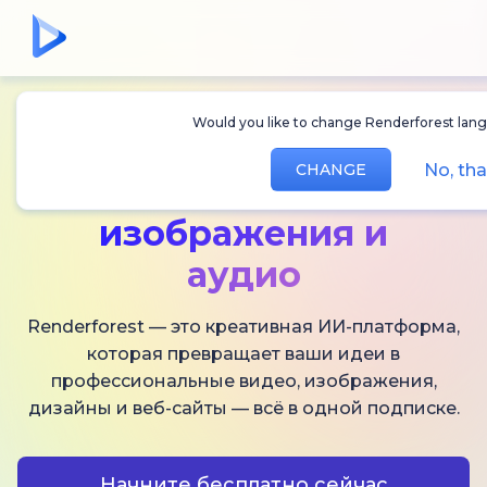
Would you like to change Renderforest lang
Создавайте
ИИ-
No, tha
CHANGE
видео,
изображения и
аудио
Renderforest — это креативная ИИ-платформа,
которая превращает ваши идеи в
профессиональные видео, изображения,
дизайны и веб-сайты — всё в одной подписке.
Начните бесплатно сейчас