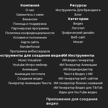
Компания
Ресурсы
О нас
Инструменты Для Брендинга
Свяжитесь с нами
Блог
Категории
Вакансии
Видео
Помощь и поддержка
Логотип
Партнерская программа
Графический дизайн
Политика конфиденциальности
Веб-сайт
Условия и положения
Мокап
Карта сайта
Renderforest
Программа амбассадоров
нструменты для создания видео
ИИ Инструменты
Music Visualizer
ИИ видео генератор
Youtube Интро мейкер
ИИ Генератор Анимации
Анимации
ИИ Видеоредактор
Анимация логотипа
Текст в Видео с ИИ
Создание видео
ИИ генератор веб-сайтов
Генератор Анимации Текста
ИИ генератор бизнес-названий
ИИ Генератор Видео для TikTok
Идеи для YouTube видео
Приложения для создания
видео