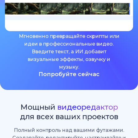
Мгновенно превращайте скрипты или
идеи в профессиональные видео.
Введите текст, а ИИ добавит
визуальные эффекты, озвучку и
музыку.
Попробуйте сейчас
Мощный
видеоредактор
для всех ваших проектов
Полный контроль над вашими футажами.
Создавайте, редактируйте, настраивайте и