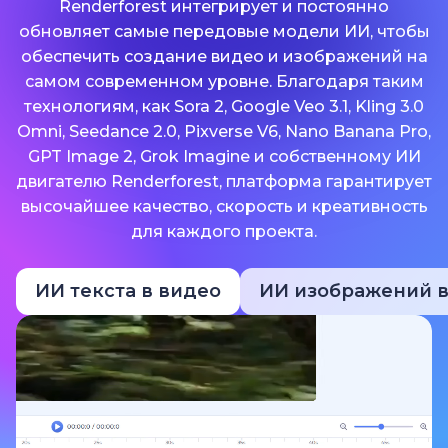
Renderforest интегрирует и постоянно
обновляет самые передовые модели ИИ, чтобы
обеспечить создание видео и изображений на
самом современном уровне. Благодаря таким
технологиям, как Sora 2, Google Veo 3.1, Kling 3.0
Omni, Seedance 2.0, Pixverse V6, Nano Banana Pro,
GPT Image 2, Grok Imagine и собственному ИИ
двигателю Renderforest, платформа гарантирует
высочайшее качество, скорость и креативность
для каждого проекта.
ИИ текста в видео
ИИ изображений в